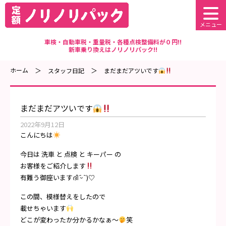
メニュー
車検・自動車税・重量税・各種点検整備料が０円!!
新車乗り換えはノリノリパック!!
ホーム
スタッフ日記
まだまだアツいです
まだまだアツいです
2022年9月12日
こんにちは
今日は 洗車 と 点検 と キーパー の
お客様をご紹介します
有難う御座いますദി ᷇ᵕ ᷆ )♡
この間、模様替えをしたので
載せちゃいます
どこが変わったか分かるかなぁ～
笑