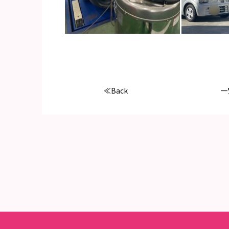
≪Back
一