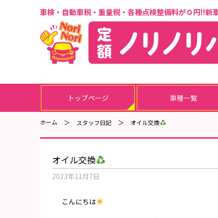
車検・自動車税・重量税・各種点検整備料が０円!!
新
トップページ
車種一覧
ホーム
スタッフ日記
オイル交換
オイル交換
2023年11月7日
こんにちは