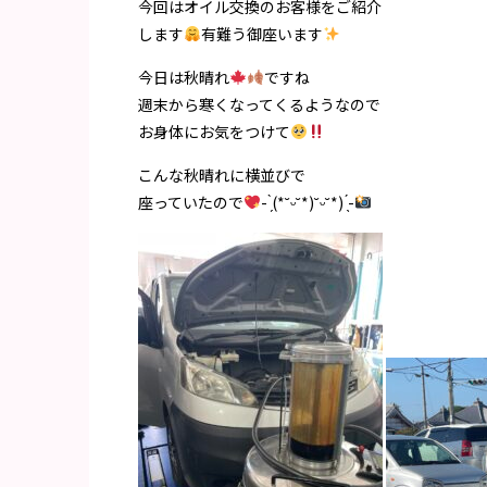
今回はオイル交換のお客様をご紹介
します
有難う御座います
今日は秋晴れ
ですね
週末から寒くなってくるようなので
お身体にお気をつけて
こんな秋晴れに横並びで
座っていたので
- ̗̀(*˘ᵕ˘*)˘ᵕ˘*) ̖́-