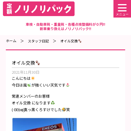
メニュー
車検・自動車税・重量税・各種点検整備料が０円!!
新車乗り換えはノリノリパック!!
ホーム
スタッフ日記
オイル交換
オイル交換
2021年11月30日
こんにちは
今日は風
が強くいい天気です
常連メンバーのお客様
オイル交換 になります
( Ꙭ)ꙭ҉真っ黒くろすけでした
笑