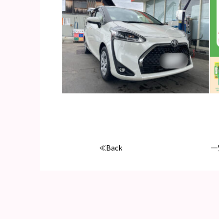
≪Back
一