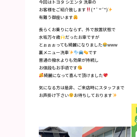
今回はトヨタ シエンタ 洗車の
お客様をご紹介致します
( *¯ ꒳¯*)
有難う御座います
長らくお乗りにならず、外で放置状態で
水垢万々歳
だったお車ですが
とぉぉぉっても綺麗になりました
www
裏メニュー洗車
です
普通の撥水よりも効果が持続し
お値段もお手頃です
綺麗になって喜んで頂けました
気になる方は是非、ご来店時にスタッフまで
お声掛け下さい
お待ちしております