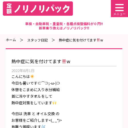
メニュー
車検・自動車税・重量税・各種点検整備料が０円!!
新車乗り換えはノリノリパック!!
ホーム
スタッフ日記
熱中症に気を付けてます
w
熱中症に気を付けてます
w
2022年8月1日
こんにちは
今日も暑いです⊂⌒⊃;-ω-)⊃
休憩をこまめに入り水分補給
首に冷やすタオルをして
熱中症対策をしています
今日は 洗車 と オイル交換 の
お客様をご紹介します<(_ _*)>
有難う御座います