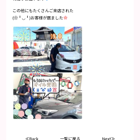
この他にもたくさんご来店された
(❀╹◡╹)お客様が居ました
≪Back
一覧に戻る
Next≫