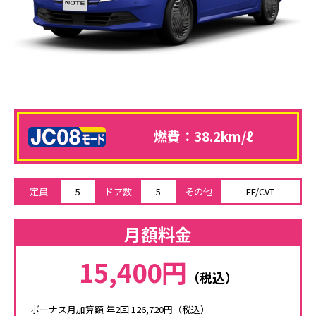
燃費：38.2km/ℓ
定員
5
ドア数
5
その他
FF/CVT
月額料金
15,400円
（税込）
ボーナス月加算額 年2回 126,720円（税込）